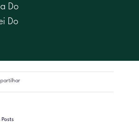
ra Do
ei Do
artilhar
 Posts