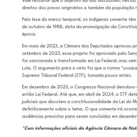
Vale ressaltar que o objetivo da das discussões, nesta
direitos dos povos originários e também da população
Pela tese do marco temporal, os indígenas somente têm 
de outubro de 1988, data da promulgação da Constituiç
época.
Em maio de 2023, a Câmara dos Deputados aprovou proje
setembro de 2023, esse projeto foi aprovado pelo Sena
foi sancionado e transformado em Lei Federal, mas sem
Lula. O argumento para o veto foi que a norma “usurpa d
Supremo Tribunal Federal (STF), tomada pouco antes.
Em dezembro de 2023, o Congresso Nacional derrubou o 
então Lei Federal. Até que, em abril de 2024, o STF de
judiciais que discutem a constitucionalidade da Lei do 
definitivamente sobre o tema. O que somente irá ocorr
audiências previstas para serem concluídas em dezemb
*Com informações oficiais da Agência Câmara de Notí