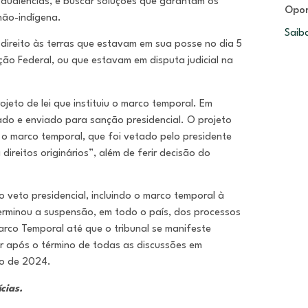
s audiências, é buscar soluções que garantam os
Opor
 não-indígena.
Saib
direito às terras que estavam em sua posse no dia 5
ão Federal, ou que estavam em disputa judicial na
to de lei que instituiu o marco temporal. Em
do e enviado para sanção presidencial. O projeto
 o marco temporal, que foi vetado pelo presidente
ireitos originários”, além de ferir decisão do
veto presidencial, incluindo o marco temporal à
terminou a suspensão, em todo o país, dos processos
Marco Temporal até que o tribunal se manifeste
er após o término de todas as discussões em
ro de 2024.
cias.