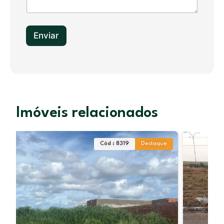
+
1
Enviar
Imóveis relacionados
Cód : 4807
Simples