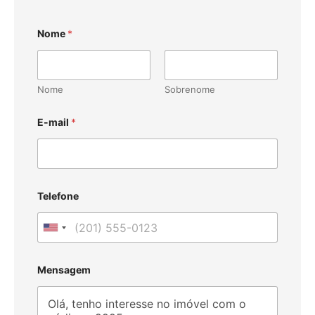
Nome
*
Nome
Sobrenome
E-mail
*
Telefone
U
n
i
Mensagem
t
e