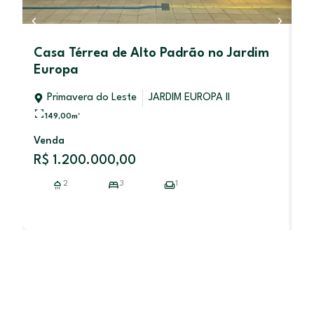
Casa Térrea de Alto Padrão no Jardim
V
Europa
Primavera do Leste
JARDIM EUROPA II
RE
149,00
m²
Venda
V
R$ 1.200.000,00
R
2
3
1