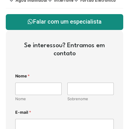
Água Individual
Interfone
Portão Eletrônico
Falar com um especialista
Se interessou? Entramos em
contato
Nome
*
Nome
Sobrenome
E-mail
*