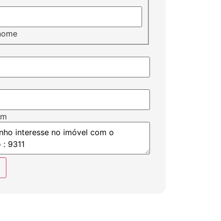
nome
em