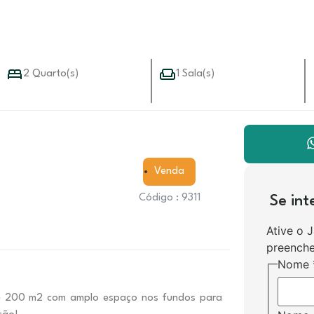
2 Quarto(s)
1 Sala(s)
Venda
Código : 9311
Se in
Ative o 
preenche
Nome