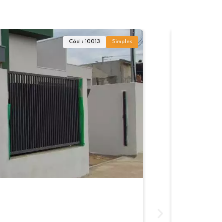
Cód : 10013
Simples
Casa à ve