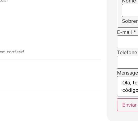
Nome
ção!
Sobre
E-mail
*
Telefone
vem conferir!
Mensag
Enviar