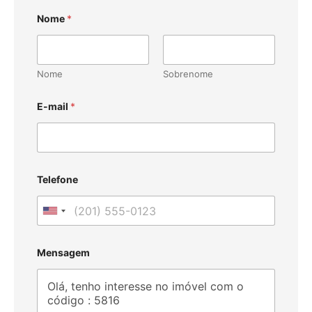
Nome
*
Nome
Sobrenome
E-mail
*
Telefone
U
n
i
Mensagem
t
e
d