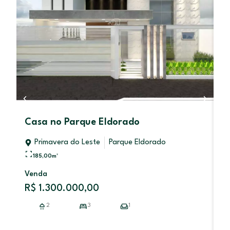
Casa no Parque Eldorado
C
d
Primavera do Leste
Parque Eldorado
185,00
m²
Venda
V
R$ 1.300.000,00
R
2
3
1