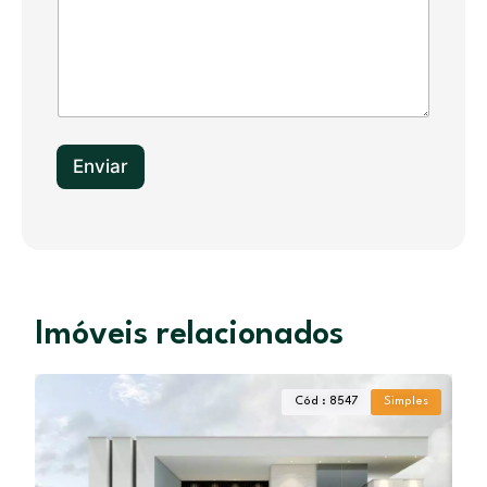
a
t
e
s
+
1
Enviar
Imóveis relacionados
Cód : 8547
Simples