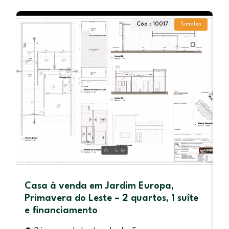
Cód : 10017
Simples
Casa à venda em Jardim Europa,
O
Primavera do Leste – 2 quartos, 1 suíte
e financiamento
RE