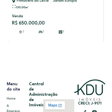
Primavera do Leste
Jardim Europa
130,00
m²
V
Venda
R
R$ 650.000,00
2
2
2
Menu
Central
do site
de
Administração
Home
de
CRECI: J-9171
Imóveis
A
Empresa