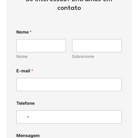
contato
Nome
*
Nome
Sobrenome
E-mail
*
Telefone
U
n
i
Mensagem