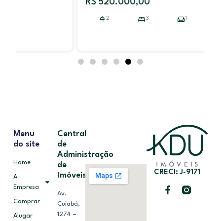
R$ 520.000,00
2
3
1
Menu
Central
do site
de
Administração
Home
de
CRECI: J-9171
Imóveis
A
Empresa
Av.
Comprar
Cuiabá,
1274 –
Alugar