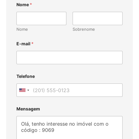
Nome
*
Nome
Sobrenome
E-mail
*
Telefone
U
n
i
Mensagem
t
e
d
S