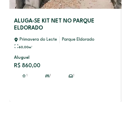
ALUGA-SE KIT NET NO PARQUE
C
ELDORADO
P
Primavera do Leste
Parque Eldorado
60,00
m²
Aluguel
V
R$ 860,00
R
1
1
1