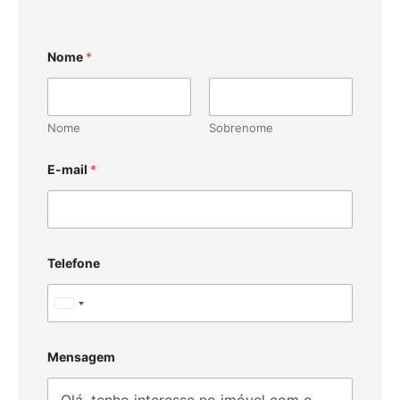
Nome
*
Nome
Sobrenome
E-mail
*
Telefone
U
n
i
Mensagem
t
e