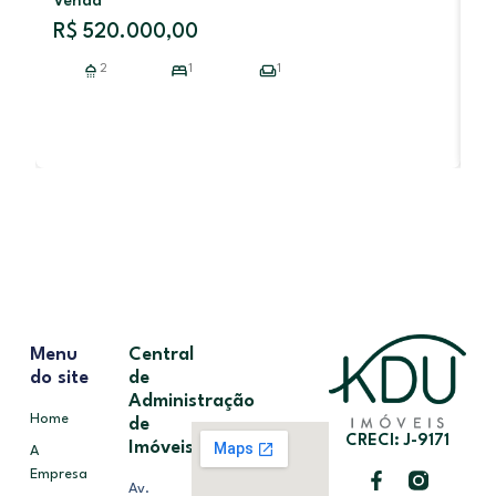
Venda
V
R$ 520.000,00
So
2
1
1
Menu
Central
do site
de
Administração
Home
de
CRECI: J-9171
Imóveis
A
Empresa
Av.