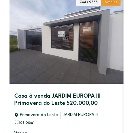
Cód : 9555
Simples
Casa à venda JARDIM EUROPA III
L
Primavera do Leste 520.000,00
P
Primavera do Leste
JARDIM EUROPA III
105,00
m²