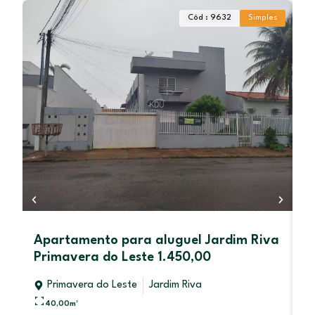
Cód : 9632
Simples
Apartamento para aluguel Jardim Riva
L
Primavera do Leste 1.450,00
U
Primavera do Leste
Jardim Riva
40,00
m²