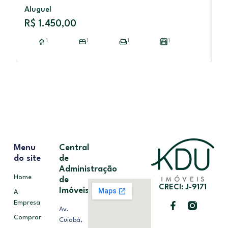
Aluguel
V
R$ 1.450,00
R
1
1
1
1
Menu
Central
do site
de
Administração
Home
de
CRECI: J-9171
Imóveis
A
Empresa
Av.
Comprar
Cuiabá,