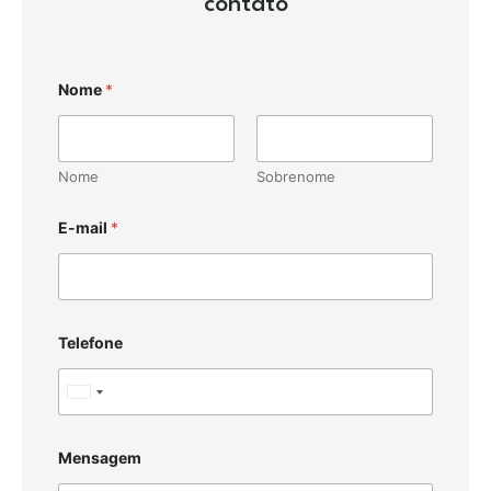
contato
Nome
*
Nome
Sobrenome
E-mail
*
Telefone
U
n
i
Mensagem
t