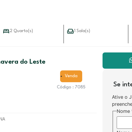
2 Quarto(s)
1 Sala(s)
mavera do Leste
Venda
Se in
Código : 7085
Ative o 
preenche
Nome
SQUINA