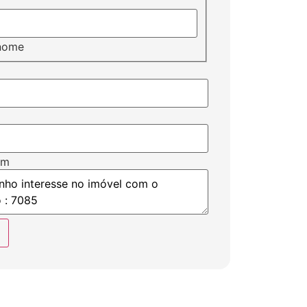
nome
em