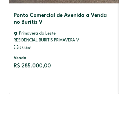
Ponto Comercial de Avenida a Venda
L
no Buritis V
P
Primavera do Leste
RESIDENCIAL BURITIS PRIMAVERA V
127,13
m²
V
Venda
R
R$ 285.000,00