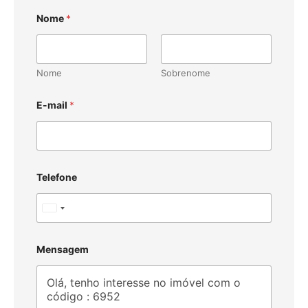
Nome
*
Nome
Sobrenome
E-mail
*
Telefone
U
n
i
Mensagem
t
e
d