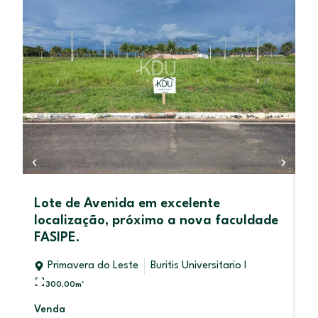
Lote de Avenida em excelente
C
localização, próximo a nova faculdade
P
FASIPE.
Primavera do Leste
Buritis Universitario I
300,00
m²
V
Venda
R