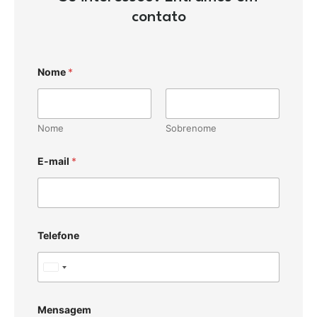
contato
Nome
*
Nome
Sobrenome
E-mail
*
Telefone
U
n
i
Mensagem