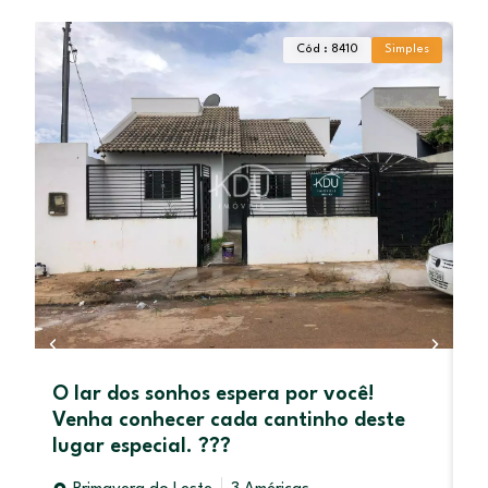
Cód : 8410
Simples
O lar dos sonhos espera por você!
V
Venha conhecer cada cantinho deste
o
lugar especial. ???