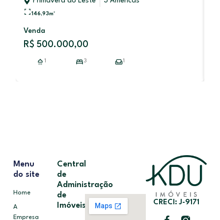
Primavera do Leste
3 Américas
146,93
m²
V
Venda
R
R$ 500.000,00
1
3
1
Menu
Central
do site
de
Administração
Home
de
CRECI: J-9171
Imóveis
A
Empresa