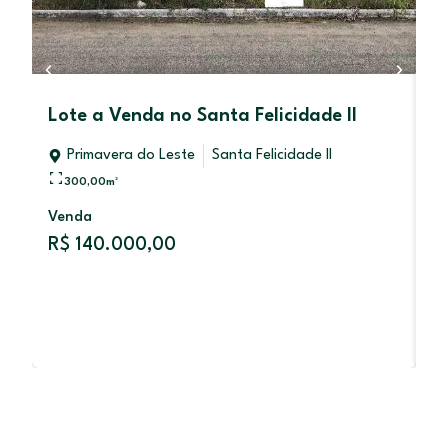
Lote a Venda no Santa Felicidade ll
C
d
Primavera do Leste
Santa Felicidade II
300,00
m²
Venda
V
R$ 140.000,00
So