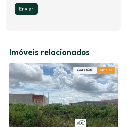
1
Enviar
Imóveis relacionados
Cód : 8361
Simples