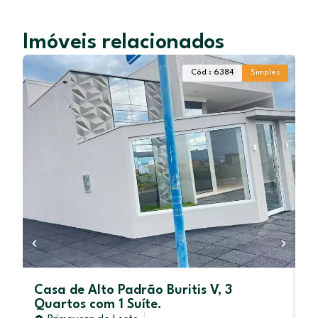
Imóveis relacionados
Cód : 6384
Simples
Casa de Alto Padrão Buritis V, 3
C
Quartos com 1 Suíte.