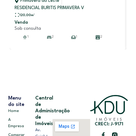
Primavera do Leste
RESIDENCIAL BURITIS PRIMAVERA V
V
120,00
m²
R
Venda
Sob consulta
1
2
1
2
Menu
Central
do site
de
Administração
Home
de
A
Imóveis
CRECI: J-9171
Empresa
Av.
Comprar