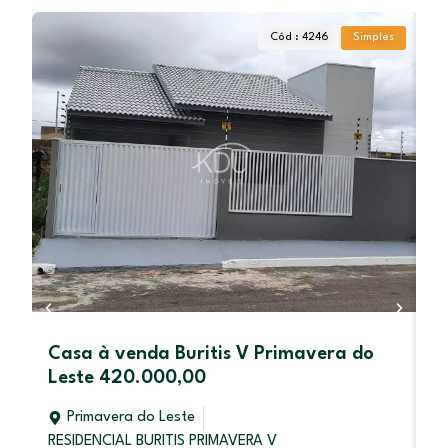
Cód : 4246
Simples
Casa à venda Buritis V Primavera do
A
Leste 420.000,00
P
Primavera do Leste
RESIDENCIAL BURITIS PRIMAVERA V