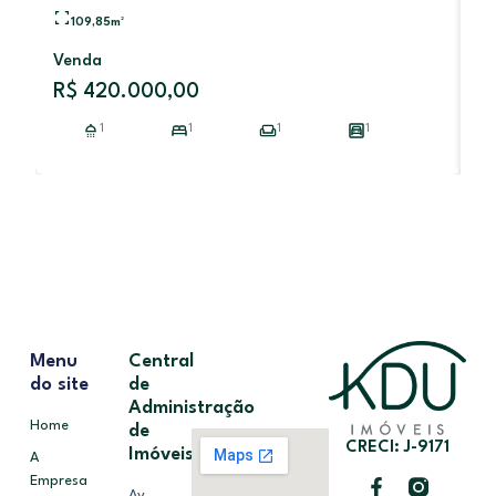
109,85
m²
Al
Venda
R
R$ 420.000,00
1
1
1
1
Menu
Central
do site
de
Administração
Home
de
CRECI: J-9171
Imóveis
A
Empresa
Av.