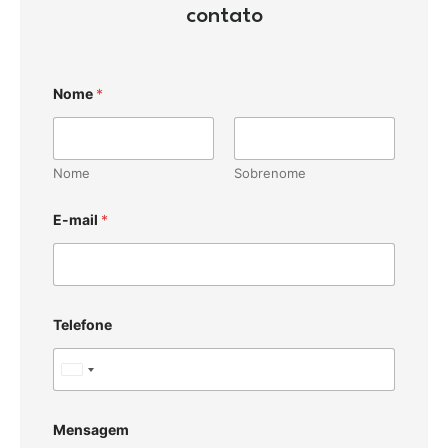
contato
Nome
*
Nome
Sobrenome
E-mail
*
Telefone
U
n
i
Mensagem