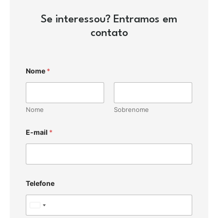
Se interessou? Entramos em
contato
Nome
*
Nome
Sobrenome
E-mail
*
Telefone
U