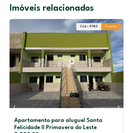
Imóveis relacionados
Cód : 9765
Simples
Apartamento para aluguel Santa
A
Felicidade II Primavera do Leste
P