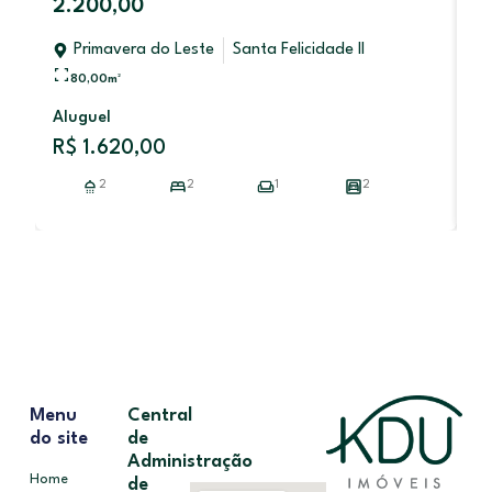
2.200,00
Primavera do Leste
Santa Felicidade II
80,00
m²
V
Aluguel
R
R$ 1.620,00
2
2
1
2
Menu
Central
do site
de
Administração
Home
de