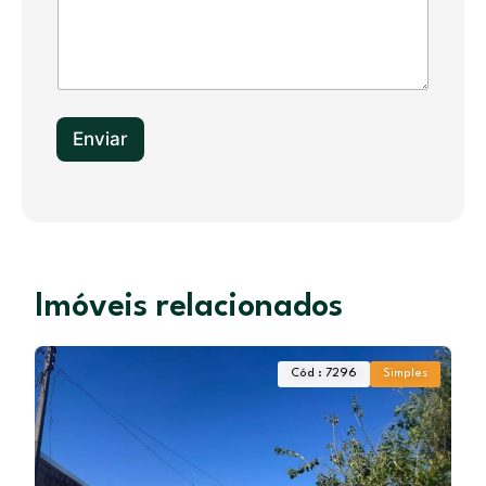
t
e
s
+
1
Enviar
Imóveis relacionados
Simples
Cód : 6943
Simple