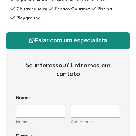
Água Individual
Área de serviço
Box
Churrasqueira
Espaço Gourmet
Piscina
Playground
Falar com um especialista
Se interessou? Entramos em
contato
Nome
*
Nome
Sobrenome
E-mail
*