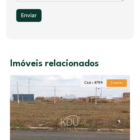
1
Enviar
Imóveis relacionados
Cód : 4799
Simples