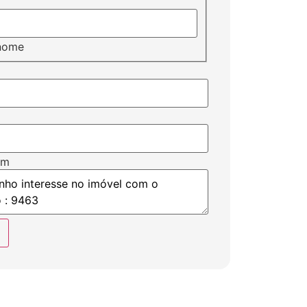
nome
em