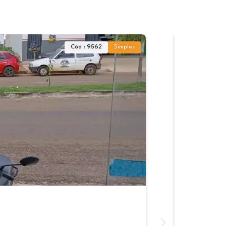
Cód : 9562
Simples
Lote à ve