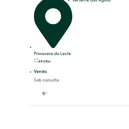
Vertente das Águas
Primavera do Leste
69,09
m²
Venda
Sob consulta
1