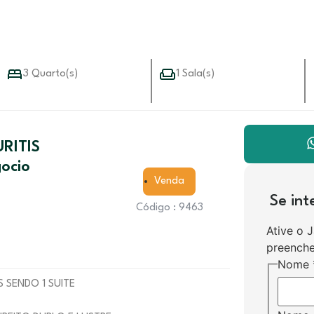
3 Quarto(s)
1 Sala(s)
RITIS
ocio
Venda
Se in
Código : 9463
Ative o 
preenche
Nome
OS SENDO 1 SUITE