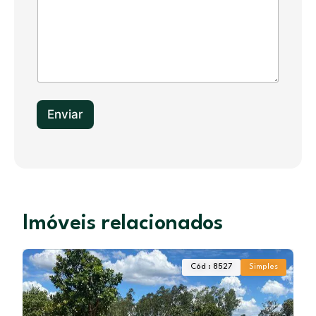
a
t
e
s
+
1
Enviar
Imóveis relacionados
Cód : 8527
Simples