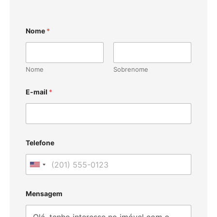
Nome
*
Nome
Sobrenome
E-mail
*
Telefone
U
n
i
Mensagem
t
e