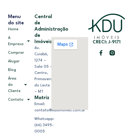
Menu
Central
do site
de
Administração
Home
de
A
Imóveis
CRECI: J-9171
Empresa
Av.
Comprar
Cuiabá,
1274 –
Alugar
Sala 05 –
Blog
Centro,
Área
Primavera
do
do Leste
Cliente
– MT
Matriz
Contato
Email:
contato@kduimoveis.com.br
Whatsapp:
(66) 3495-
0005