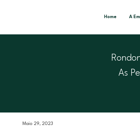
Home
A Em
Rondon
As P
Maio 29, 2023