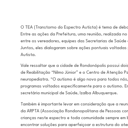
O TEA (Transtorno do Espectro Autista) é tema de deba
Entre as ações da Prefeitura, uma reunião, realizada n
entre os vereadores, equipes das Secretarias de Saúde
Juntos, eles dialogaram sobre ações pontuais voltadas
Autista.
Vale ressaltar que a cidade de Rondonópolis possui doi
de Reabilitação “Nilmo Júnior” e o Centro de Atenção Ps
neuropediatra. “O autismo é algo novo para todos nós,
programas voltados especificamente para o autismo. E
secretária municipal de Saúde, Izalba Albuquerque.
Também é importante levar em consideração que a reuni
da ARPTA (Associação Rondonopolitana de Pessoas com 
crianças neste espectro e toda comunidade sempre em 
encontrar soluções para aperfeiçoar a estrutura do ate