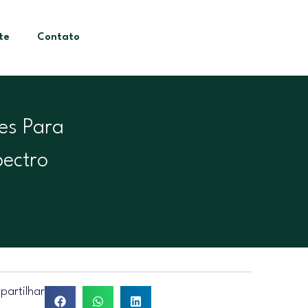
te
Contato
es Para
ectro
artilhar