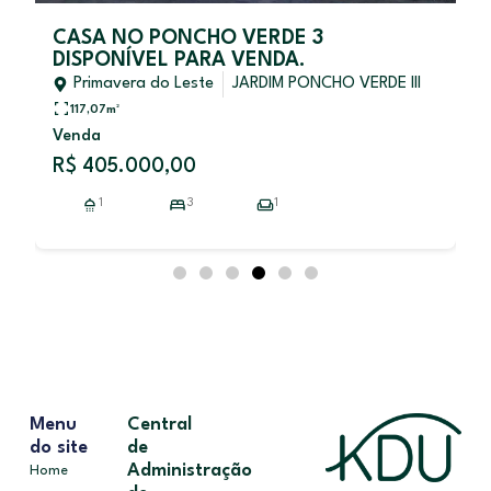
CHO VERDE 3
Prédio à venda RES
ARA VENDA.
PRIMAVERA Primaver
850.000,00
ste
JARDIM PONCHO VERDE III
Primavera do Leste
RESIDENCIAL BURITIS PRIM
270,00
m²
0
Venda
3
1
R$ 850.000,00
Menu
Central
do site
de
Administração
Home