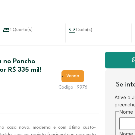
1 Quarto(s)
1 Sala(s)
a no Poncho
or R$ 335 mil!
Venda
Se in
Código : 9976
Ative o 
preenche
Nome
ma casa nova, moderna e com ótimo custo-
Nome
truída, com um projeto funcional que aproveita