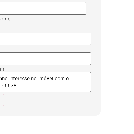
nome
em