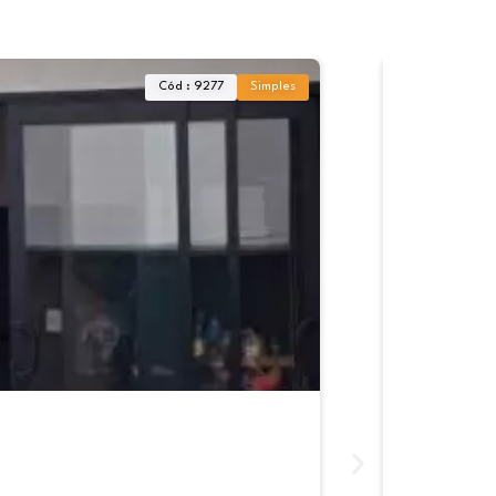
Cód : 9277
Simples
Kitnet pa