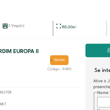
2 Vaga(s)
155,00
m²
DIM EUROPA II
Venda
Código : 9480
Se in
Ative o 
preenche
Nome
 MASTER
RMET