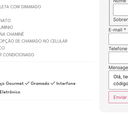
Nome
PLETA COM GRAMADO
Sobre
ANATO
UMINIO
E-mail
*
 NA CHAMINÉ
– OPÇÃO DE CHAMADO NO CELULAR
Telefone
CO
AR CONDICIONADO
Mensag
ço Gourmet
Gramado
Interfone
Eletrônico
Enviar