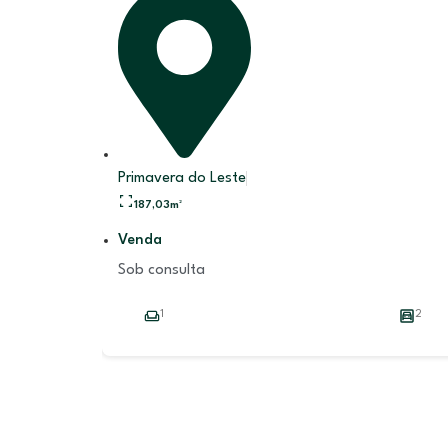
Primavera do Leste
187,03
m²
Venda
Sob consulta
1
2