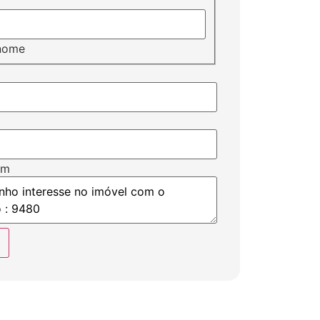
nome
em