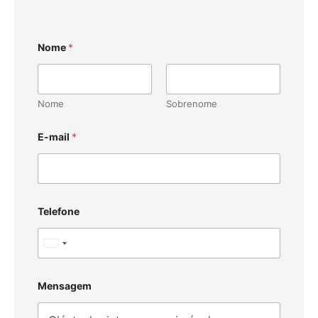
Nome
*
Nome
Sobrenome
E-mail
*
Telefone
U
n
i
Mensagem
t
e