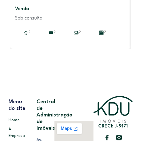
V
Venda
R
Sob consulta
2
2
2
2
Menu
Central
do site
de
Administração
Home
de
CRECI: J-9171
Imóveis
A
Empresa
Av.