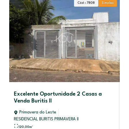
Cód : 7808
Simples
Excelente Oportunidade 2 Casas a
C
Venda Buritis II
P
Primavera do Leste
RESIDENCIAL BURITIS PRIMAVERA II
120,00
m²