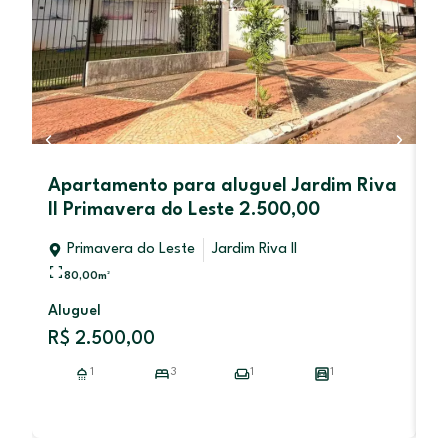
Apartamento para aluguel Jardim Riva
L
II Primavera do Leste 2.500,00
P
Primavera do Leste
Jardim Riva II
Re
80,00
m²
Aluguel
V
R$ 2.500,00
R
1
3
1
1