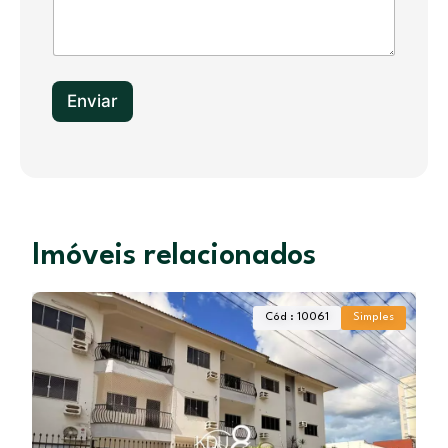
e
s
+
1
Enviar
Imóveis relacionados
Cód : 10061
Simples