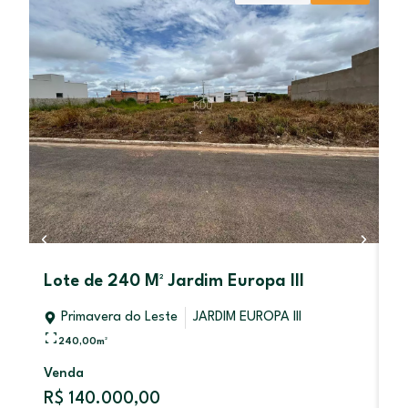
Lote de 240 M² Jardim Europa III
C
L
Primavera do Leste
JARDIM EUROPA III
240,00
m²
Venda
V
R$ 140.000,00