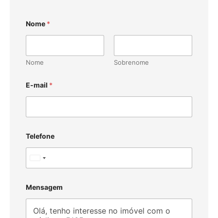
Nome
*
Nome
Sobrenome
E-mail
*
Telefone
U
n
i
Mensagem
t
e