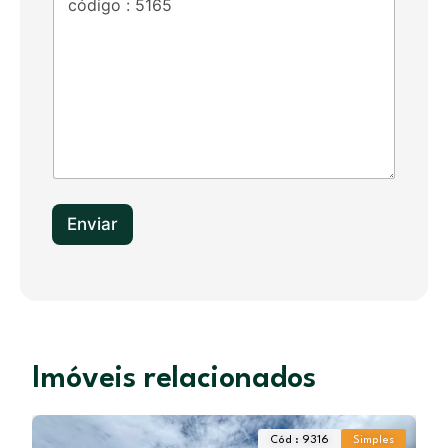
d
S
t
a
t
e
s
+
1
Enviar
Imóveis relacionados
Cód : 9316
Simples